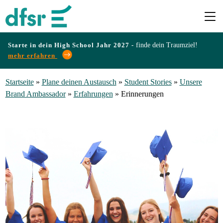
Starte in dein High School Jahr 2027 -
finde dein Traumziel!
mehr erfahren
Länder
Startseite
»
Plane deinen Austausch
»
Student Stories
»
Unsere
Brand Ambassador
»
Erfahrungen
»
Erinnerungen
Programme
Infos
&
Erfahrungen
Preise