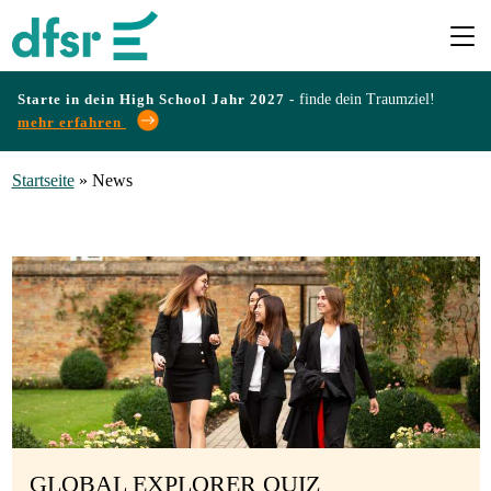
Starte in dein High School Jahr 2027 -
finde dein Traumziel!
mehr erfahren
Länder
Startseite
»
News
Programme
Infos
&
Erfahrungen
Preise
GLOBAL EXPLORER QUIZ