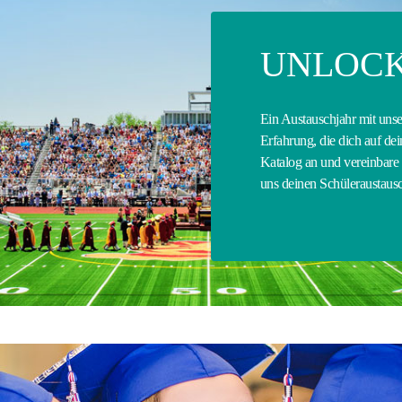
UNLOCK
Ein Austauschjahr mit uns
Erfahrung, die dich auf de
Katalog an und vereinbare
uns deinen Schüleraustausc