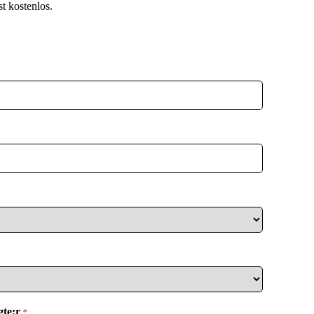
t kostenlos.
te:r
*