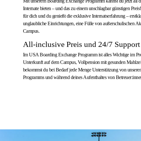
Mit unserem Boarding Exchange Programm kannst du jetzt all di
Internate bieten – und das zu einem unschlagbar günstigen Preis
für dich und du genießt die exklusive Internatserfahrung – erstk
unglaubliche Einrichtungen, eine Fülle von außerschulischen Ak
Campus.
All-inclusive Preis und 24/7 Support
Im USA Boarding Exchange Programm ist alles Wichtige im Prei
Unterkunft auf dem Campus, Vollpension mit gesunden Mahlzei
bekommst du bei Bedarf jede Menge Unterstützung von unsere
Programms und während deines Aufenthaltes von Betreuer:innen