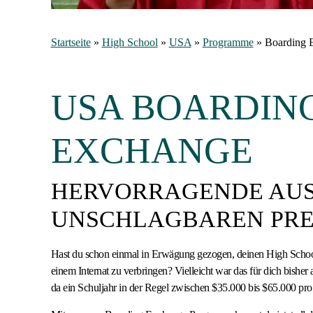
Startseite
»
High School
»
USA
»
Programme
»
Boarding
USA BOARDIN
EXCHANGE
HERVORRAGENDE AU
UNSCHLAGBAREN PRE
Hast du schon einmal in Erwägung gezogen, deinen High Schoo
einem Internat zu verbringen? Vielleicht war das für dich bishe
da ein Schuljahr in der Regel zwischen $35.000 bis $65.000 pro 