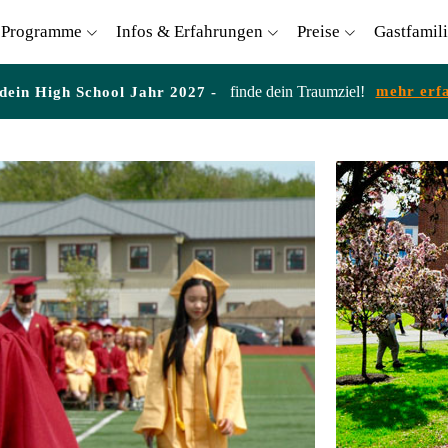
Programme
Infos & Erfahrungen
Preise
Gastfamil
finde dein Traumziel!
mehr erf
 dein High School Jahr 2027 -