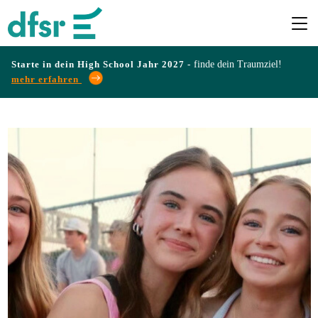
Starte in dein High School Jahr 2027 -
finde dein Traumziel!
mehr erfahren
Länder
Programme
Infos
&
Erfahrungen
Preise