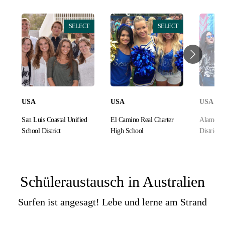
SELECT
SELECT
USA
USA
USA
San Luis Coastal Unified
El Camino Real Charter
Alameda 
School District
High School
District
Schüleraustausch in Australien
Surfen ist angesagt! Lebe und lerne am Strand