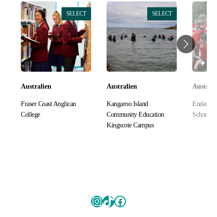
SELECT
SELECT
Australien
Australien
Australi
Fraser Coast Anglican
Kangaroo Island
Endeavou
College
Community Education
School
Kingscote Campus
Instagram
TikTok
Facebook