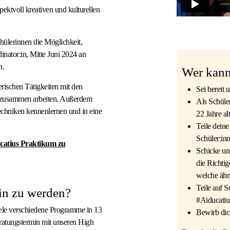
pektvoll kreativen und kulturellen
ülerinnen die Möglichkeit,
inator:in, Mitte Juni 2024 an
n.
Wer kann
erischen Tätigkeiten mit den
Sei bereit
g zusammen arbeiten. Außerdem
Als Schüle
echniken kennenlernen und in eine
22 Jahre alt
Teile dein
Schüler:in
catius Praktikum zu
Schicke un
die Richtig
welche ähn
Teile auf 
in zu werden?
#Aiducatiu
ele verschiedene Programme in 13
Bewirb dic
ratungstermin mit unseren High