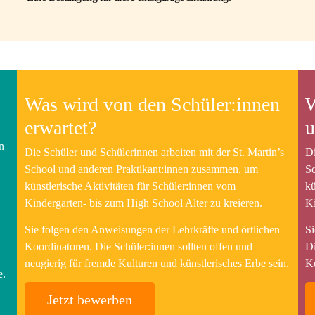
Was wird von den Schüler:innen
W
erwartet?
u
n
Die Schüler und Schülerinnen arbeiten mit der St. Martin’s
Di
School und anderen Praktikant:innen zusammen, um
S
künstlerische Aktivitäten für Schüler:innen vom
kü
Kindergarten- bis zum High School Alter zu kreieren.
Ki
Sie folgen den Anweisungen der Lehrkräfte und örtlichen
Si
Koordinatoren. Die Schüler:innen sollten offen und
Di
neugierig für fremde Kulturen und künstlerisches Erbe sein.
Ku
e.
Jetzt bewerben