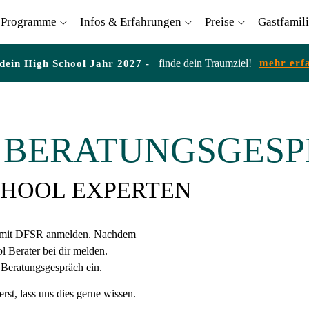
Programme
Infos & Erfahrungen
Preise
Gastfamil
finde dein Traumziel!
mehr erf
 dein High School Jahr 2027 -
 BERATUNGSGES
CHOOL EXPERTEN
ch mit DFSR anmelden. Nachdem
l Berater bei dir melden.
Beratungsgespräch ein.
st, lass uns dies gerne wissen.