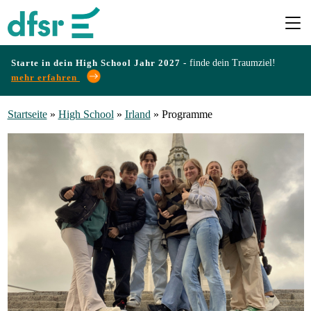
Starte in dein High School Jahr 2027 -
finde dein Traumziel!
mehr erfahren
Länder
Startseite
»
High School
»
Irland
»
Programme
Programme
Infos
&
Erfahrungen
Preise