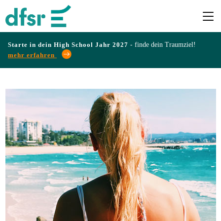
Starte in dein High School Jahr 2027 -
finde dein Traumziel!
mehr erfahren
Länder
Programme
Infos
&
Erfahrungen
Preise