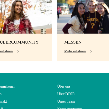
HÜLERCOMMUNITY
MESSEN
erfahren
Mehr erfahren
ormationen
Über uns
s
Über DFSR
takt
Unser Team
GB
Kompetenzteams