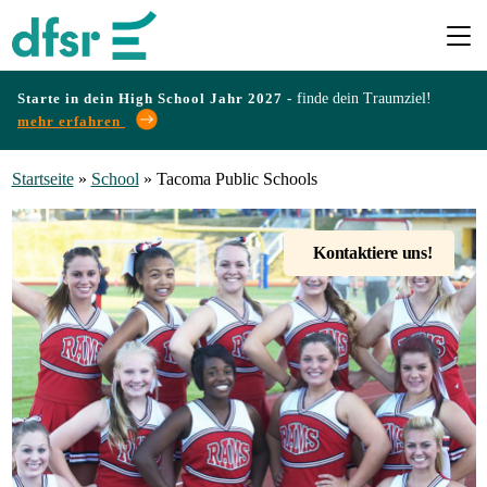
Starte in dein High School Jahr 2027 -
finde dein Traumziel!
mehr erfahren
Länder
Startseite
»
School
»
Tacoma Public Schools
Programme
Kontaktiere uns!
Infos
&
Erfahrungen
Preise