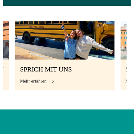
N
SPRICH MIT UNS
S
Mehr erfahren
Mehr