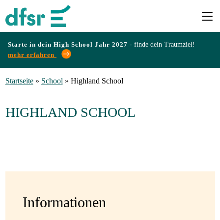
Starte in dein High School Jahr 2027 -
finde dein Traumziel!
mehr erfahren
Länder
Startseite
»
School
»
Highland School
Programme
HIGHLAND SCHOOL
Infos
&
Erfahrungen
Informationen
Preise