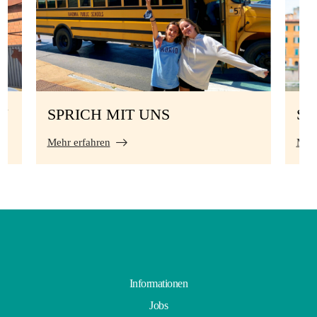
N
SPRICH MIT UNS
S
Mehr erfahren
Mehr
Informationen
Jobs