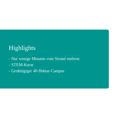
Highlights
- Nur wenige Minuten vom Strand entfernt
- STEM-Kurse
- Großzügiger 40-Hektar-Campus