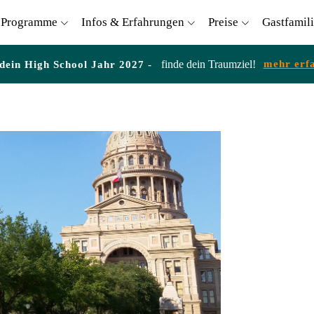
Programme
Infos & Erfahrungen
Preise
Gastfamil
finde dein Traumziel!
mehr erf
 dein High School Jahr 2027 -