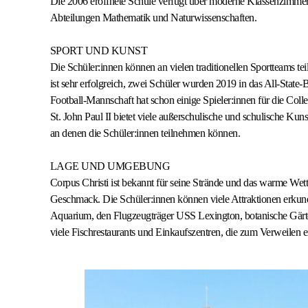
Die 2006 eröffnete Schule verfügt über moderne Klassenzimmer
Abteilungen Mathematik und Naturwissenschaften.
SPORT UND KUNST
Die Schüler:innen können an vielen traditionellen Sportteams 
ist sehr erfolgreich, zwei Schüler wurden 2019 in das All-State-
Football-Mannschaft hat schon einige Spieler:innen für die Colleg
St. John Paul II bietet viele außerschulische und schulische Kun
an denen die Schüler:innen teilnehmen können.
LAGE UND UMGEBUNG
Corpus Christi ist bekannt für seine Strände und das warme Wette
Geschmack. Die Schüler:innen können viele Attraktionen erkund
Aquarium, den Flugzeugträger USS Lexington, botanische Gärte
viele Fischrestaurants und Einkaufszentren, die zum Verweilen e