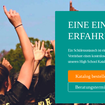
EINE E
ERFAH
Ein Schüleraustausch ist ei
Vereinbare einen kostenlos
unseren High School Katal
Katalog bestell
Beratungstermi