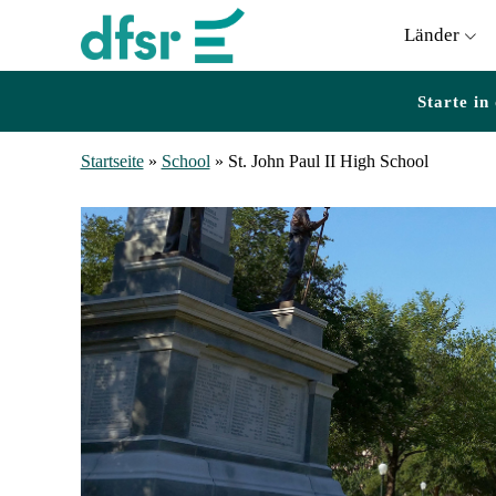
Länder
Starte in
Startseite
»
School
»
St. John Paul II High School