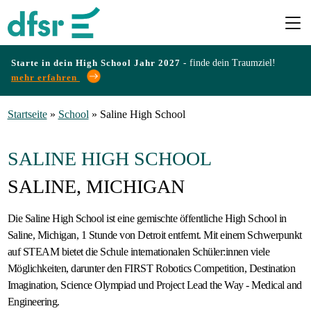
Starte in dein High School Jahr 2027 -
finde dein Traumziel!
mehr erfahren
Länder
Startseite
»
School
»
Saline High School
Programme
SALINE HIGH SCHOOL
SALINE, MICHIGAN
Infos
&
Die Saline High School ist eine gemischte öffentliche High School in
Saline, Michigan, 1 Stunde von Detroit entfernt. Mit einem Schwerpunkt
Erfahrungen
auf STEAM bietet die Schule internationalen Schüler:innen viele
Möglichkeiten, darunter den FIRST Robotics Competition, Destination
Preise
Imagination, Science Olympiad und Project Lead the Way - Medical and
Engineering.