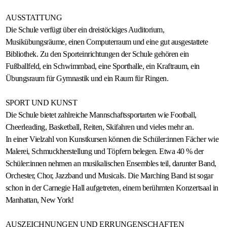
Gastfamilie
AUSSTATTUNG
Die Schule verfügt über ein dreistöckiges Auditorium,
werden
Musikübungsräume, einen Computerraum und eine gut ausgestattete
Bibliothek. Zu den Sporteinrichtungen der Schule gehören ein
Fußballfeld, ein Schwimmbad, eine Sporthalle, ein Kraftraum, ein
Übungsraum für Gymnastik und ein Raum für Ringen.
SPORT UND KUNST
Die Schule bietet zahlreiche Mannschaftssportarten wie Football,
Cheerleading, Basketball, Reiten, Skifahren und vieles mehr an.
In einer Vielzahl von Kunstkursen können die Schüler:innen Fächer wie
Malerei, Schmuckherstellung und Töpfern belegen. Etwa 40 % der
Schüler:innen nehmen an musikalischen Ensembles teil, darunter Band,
Orchester, Chor, Jazzband und Musicals. Die Marching Band ist sogar
schon in der Carnegie Hall aufgetreten, einem berühmten Konzertsaal in
Manhattan, New York!
AUSZEICHNUNGEN UND ERRUNGENSCHAFTEN