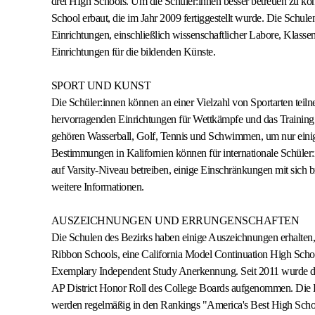
drei HIgh Schools. Um die Schüler:innen besser betreuen zu kö
School erbaut, die im Jahr 2009 fertiggestellt wurde. Die Schu
Einrichtungen, einschließlich wissenschaftlicher Labore, Klass
Einrichtungen für die bildenden Künste.
SPORT UND KUNST
Die Schüler:innen können an einer Vielzahl von Sportarten te
hervorragenden Einrichtungen für Wettkämpfe und das Training
gehören Wasserball, Golf, Tennis und Schwimmen, um nur einig
Bestimmungen in Kalifornien können für internationale Schüler:i
auf Varsity-Niveau betreiben, einige Einschränkungen mit sich br
weitere Informationen.
AUSZEICHNUNGEN UND ERRUNGENSCHAFTEN
Die Schulen des Bezirks haben einige Auszeichnungen erhalten,
Ribbon Schools, eine California Model Continuation High Schoo
Exemplary Independent Study Anerkennung. Seit 2011 wurde de
AP District Honor Roll des College Boards aufgenommen. Di
werden regelmäßig in den Rankings "America's Best High Schoo