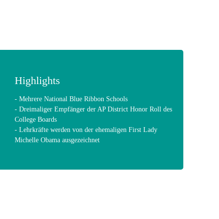
Highlights
- Mehrere National Blue Ribbon Schools
- Dreimaliger Empfänger der AP District Honor Roll des
College Boards
- Lehrkräfte werden von der ehemaligen First Lady
Michelle Obama ausgezeichnet