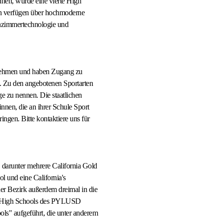
nnen, wurde eine vierte High
len verfügen über hochmoderne
enzimmertechnologie und
ilnehmen und haben Zugang zu
. Zu den angebotenen Sportarten
e zu nennen. Die staatlichen
nnen, die an ihrer Schule Sport
ingen. Bitte kontaktiere uns für
 darunter mehrere California Gold
l und eine California's
r Bezirk außerdem dreimal in die
e High Schools des PYLUSD
ls" aufgeführt, die unter anderem