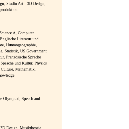
gn, Studio Art - 3D Design,
oproduktion
 Science A, Computer
Englische Literatur und
hte, Humangeographie,
e, Statistik, US Government
tur, Französische Sprache
 Sprache und Kultur, Physics
 Culture, Mathematik,
Knowledge
ce Olympiad, Speech and
 3D Design, Musiktheorie,