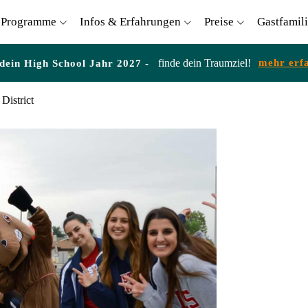
Programme
Infos & Erfahrungen
Preise
Gastfamil
finde dein Traumziel!
mehr erf
 dein High School Jahr 2027 -
District