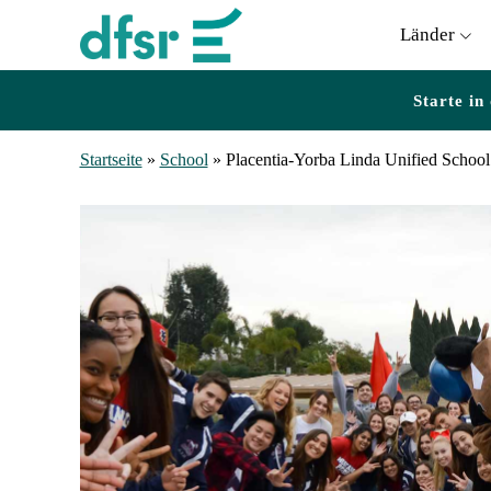
Länder
Starte in
Startseite
»
School
»
Placentia-Yorba Linda Unified School 