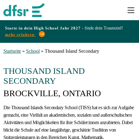
Starte in dein High School Jahr 2027 -
finde dein Traumziel!
mehr erfahren
Länder
Startseite
»
School
»
Thousand Island Secondary
Programme
THOUSAND ISLAND
SECONDARY
Infos
BROCKVILLE, ONTARIO
&
Erfahrungen
Die Thousand Islands Secondary School (TISS) hat es sich zur Aufgabe
gemacht, eine Vielfalt an akademischen, sozialen und außerschulischen
Aktivitäten und Möglichkeiten für ihre Schüler:innen anzubieten. Dabei
Preise
blickt die Schule auf eine langjährige, geschätzte Tradition von
Spitzenleistungen in den Bereichen Kunst, Mathematik,