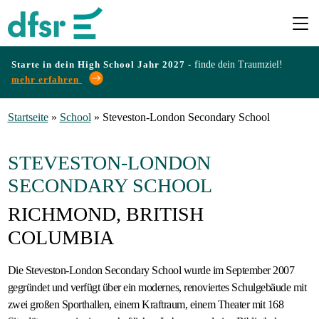
Starte in dein High School Jahr 2027 -
finde dein Traumziel!
mehr erfahren
Länder
Startseite
»
School
»
Steveston-London Secondary School
Programme
STEVESTON-LONDON
SECONDARY SCHOOL
Infos
RICHMOND, BRITISH
&
COLUMBIA
Erfahrungen
Die Steveston-London Secondary School wurde im September 2007
gegründet und verfügt über ein modernes, renoviertes Schulgebäude mit
Preise
zwei großen Sporthallen, einem Kraftraum, einem Theater mit 168