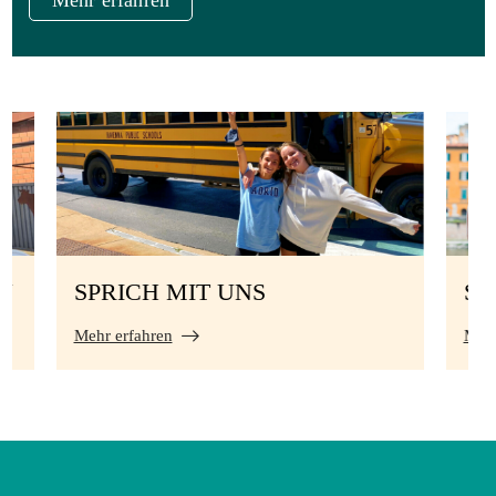
Mehr erfahren
N
SPRICH MIT UNS
S
Mehr erfahren
Mehr