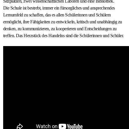
Sitzplätzen, zwei wissenschaftlichen Laboren und eine Bibliothek.
Gastfamilie
Die Schule ist bestrebt, immer ein fürsorgliches und ansprechendes
Lernumfeld zu schaffen, das es allen Schülerinnen und Schülern
werden
ermöglicht, ihre Fähigkeiten zu entwickeln, kritisch und unabhängig zu
denken, zu kommunizieren, zu kooperieren und Entscheidungen zu
treffen. Das Herzstück des Handelns sind die Schülerinnen und Schüler.