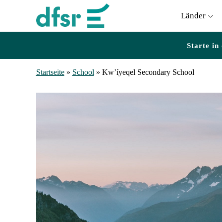
Länder
Starte in
Startseite
»
School
»
Kw’íyeqel Secondary School