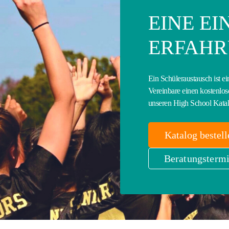
EINE E
ERFAH
Ein Schüleraustausch ist ei
Vereinbare einen kostenlos
unseren High School Katal
Katalog bestell
Beratungstermi