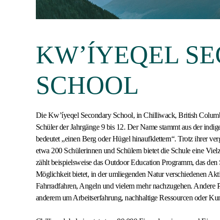
KW’ÍYEQEL S
SCHOOL
Die Kw’íyeqel Secondary School, in Chilliwack, British Columbi
Schüler der Jahrgänge 9 bis 12. Der Name stammt aus der ind
bedeutet „einen Berg oder Hügel hinaufklettern“. Trotz ihrer ve
etwa 200 Schülerinnen und Schülern bietet die Schule eine Vie
zählt beispielsweise das Outdoor Education Programm, das den 
Möglichkeit bietet, in der umliegenden Natur verschiedenen Akt
Fahrradfahren, Angeln und vielem mehr nachzugehen. Andere P
anderem um Arbeitserfahrung, nachhaltige Ressourcen oder Kun