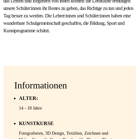
das Lernen und Begehren von innen kommt: die Lehrkräfte ermutigen
unsere Schüler:innen ihr Bestes zu geben, das Richtige zu tun und jeden
Gastfamilie
Tag besser zu werden. Die Lehrer:innen und Schüler:innen haben eine
werden
wunderbare Schulgemeinschaft geschaffen, die Bildung, Sport und
Kunstprogramme schätzt.
Informationen
ALTER:
14 - 18 Jahre
KUNSTKURSE
Fotografieren, 3D Design, Textilien, Zeichnen und