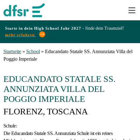
Starte in dein High School Jahr 2027 -
finde dein Traumziel!
mehr erfahren
Länder
Startseite
»
School
»
Educandato Statale SS. Annunziata Villa del
Poggio Imperiale
Programme
EDUCANDATO STATALE SS.
Infos
ANNUNZIATA VILLA DEL
&
POGGIO IMPERIALE
Erfahrungen
FLORENZ, TOSCANA
Schule:
Preise
Die Educandato Statale SS. Annunziata Schule ist ein reines