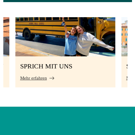
N
SPRICH MIT UNS
S
Mehr erfahren
Mehr