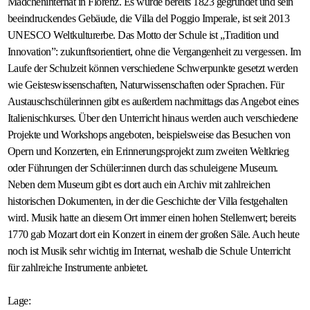
Mädcheninternat in Florenz. Es wurde bereits 1823 gegründet und sein
beeindruckendes Gebäude, die Villa del Poggio Imperale, ist seit 2013
Gastfamilie
UNESCO Weltkulturerbe. Das Motto der Schule ist „Tradition und
werden
Innovation”: zukunftsorientiert, ohne die Vergangenheit zu vergessen. Im
Laufe der Schulzeit können verschiedene Schwerpunkte gesetzt werden
wie Geisteswissenschaften, Naturwissenschaften oder Sprachen. Für
Austauschschülerinnen gibt es außerdem nachmittags das Angebot eines
Italienischkurses. Über den Unterricht hinaus werden auch verschiedene
Projekte und Workshops angeboten, beispielsweise das Besuchen von
Opern und Konzerten, ein Erinnerungsprojekt zum zweiten Weltkrieg
oder Führungen der Schüler:innen durch das schuleigene Museum.
Neben dem Museum gibt es dort auch ein Archiv mit zahlreichen
historischen Dokumenten, in der die Geschichte der Villa festgehalten
wird. Musik hatte an diesem Ort immer einen hohen Stellenwert; bereits
1770 gab Mozart dort ein Konzert in einem der großen Säle. Auch heute
noch ist Musik sehr wichtig im Internat, weshalb die Schule Unterricht
für zahlreiche Instrumente anbietet.
Lage: