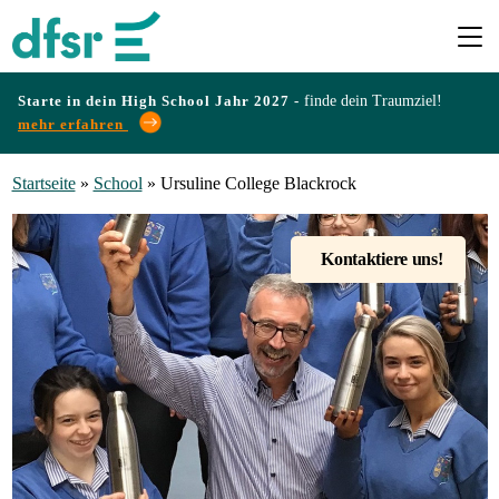
Starte in dein High School Jahr 2027 -
finde dein Traumziel!
mehr erfahren
Länder
Startseite
»
School
»
Ursuline College Blackrock
Programme
Kontaktiere uns!
Infos
&
Erfahrungen
Preise