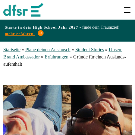
Starte in dein High School Jahr 2027 -
finde dein Traumziel!
mehr erfahren
Länder
Startseite
»
Plane deinen Austausch
»
Student Stories
»
Unsere
Brand Ambassador
»
Erfahrungen
»
Gründe für einen Auslands-
Programme
aufenthalt
Infos
&
Erfahrungen
Preise