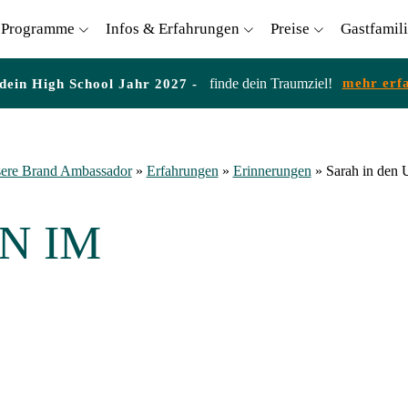
Programme
Infos & Erfahrungen
Preise
Gastfamil
finde dein Traumziel!
mehr erf
 dein High School Jahr 2027 -
ere Brand Ambassador
»
Erfahrungen
»
Erinnerungen
»
Sarah in den
EN IM