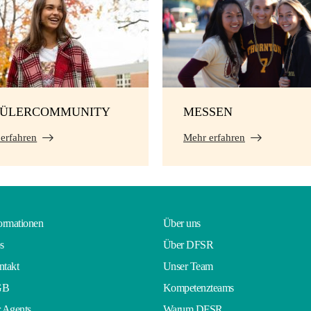
HÜLERCOMMUNITY
MESSEN
erfahren
Mehr erfahren
ormationen
Über uns
s
Über DFSR
takt
Unser Team
GB
Kompetenzteams
 Agents
Warum DFSR