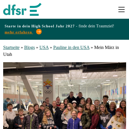
Starte in dein High School Jahr 2027 -
finde dein Traumziel!
mehr erfahren
Länder
Startseite
»
Blogs
»
USA
»
Pauline in den USA
»
Mein März in
Utah
Programme
Infos
&
Erfahrungen
Preise