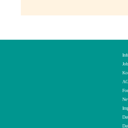
Inf
Job
Kon
A
For
Ne
Im
Dat
Dat