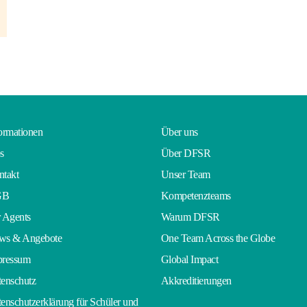
ormationen
Über uns
s
Über DFSR
takt
Unser Team
GB
Kompetenzteams
 Agents
Warum DFSR
ws & Angebote
One Team Across the Globe
pressum
Global Impact
enschutz
Akkreditierungen
enschutzerklärung für Schüler und