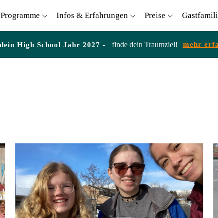
Programme
Infos & Erfahrungen
Preise
Gastfamil
finde dein Traumziel!
mehr erf
 dein High School Jahr 2027 -