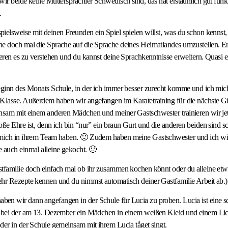
wir beide keine Muttersprachler Schwedisch sind, das hat erstaunlich gut funkt
.
ielsweise mit deinen Freunden ein Spiel spielen willst, was du schon kennst,
e doch mal die Sprache auf die Sprache deines Heimatlandes umzustellen. Ers
deren es zu verstehen und du kannst deine Sprachkenntnisse erweitern. Quasi 
eginn des Monats Schule, in der ich immer besser zurecht komme und ich mic
 Klasse. Außerdem haben wir angefangen im Karatetraining für die nächste G
insam mit einem anderen Mädchen und meiner Gastschwester trainieren wir je
oße Ehre ist, denn ich bin “nur” ein braun Gurt und die anderen beiden sind 
 mich in ihrem Team haben. 🙂 Zudem haben meine Gastschwester und ich w
 auch einmal alleine gekocht. 🙂
stfamilie doch einfach mal ob ihr zusammen kochen könnt oder du alleine etw
ehr Rezepte kennen und du nimmst automatisch deiner Gastfamilie Arbeit ab.)
en wir dann angefangen in der Schule für Lucia zu proben. Lucia ist eine 
, bei der am 13. Dezember ein Mädchen in einem weißen Kleid und einem Li
der in der Schule gemeinsam mit ihrem Lucia tåget singt.