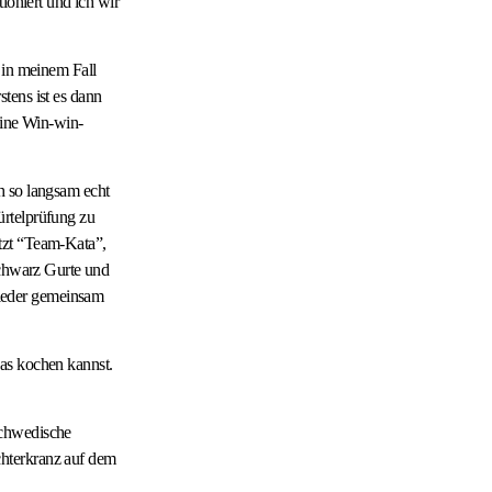
ioniert und ich wir
 in meinem Fall
tens ist es dann
eine Win-win-
h so langsam echt
ürtelprüfung zu
tzt “Team-Kata”,
schwarz Gurte und
ieder gemeinsam
as kochen kannst.
schwedische
chterkranz auf dem