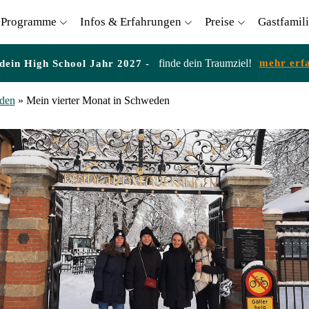
Programme
Infos & Erfahrungen
Preise
Gastfamil
finde dein Traumziel!
mehr erf
 dein High School Jahr 2027 -
den
»
Mein vierter Monat in Schweden