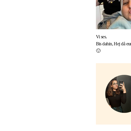
Vi ses.
Bis dahin, Hej då e
🙂