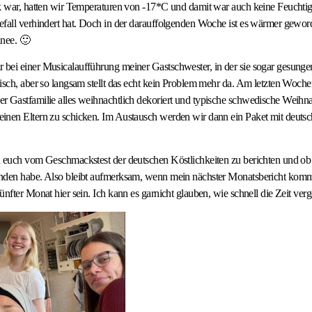
k war, hatten wir Temperaturen von -17*C und damit war auch keine Feuchtig
efall verhindert hat. Doch in der darauffolgenden Woche ist es wärmer gew
hnee. 🙂
bei einer Musicalaufführung meiner Gastschwester, in der sie sogar gesungen
isch, aber so langsam stellt das echt kein Problem mehr da. Am letzten Woch
r Gastfamilie alles weihnachtlich dekoriert und typische schwedische Weihna
inen Eltern zu schicken. Im Austausch werden wir dann ein Paket mit deuts
n euch vom Geschmackstest der deutschen Köstlichkeiten zu berichten und ob
nden habe. Also bleibt aufmerksam, wenn mein nächster Monatsbericht komm
nfter Monat hier sein. Ich kann es garnicht glauben, wie schnell die Zeit verg