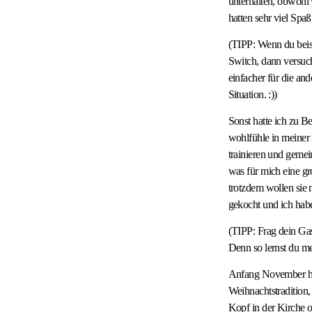
unterhalten, obwohl 
hatten sehr viel Spaß
(TIPP: Wenn du beisp
Switch, dann versuch
einfacher für die an
Situation. :))
Sonst hatte ich zu B
wohlfühle in meiner
trainieren und geme
was für mich eine gr
trotzdem wollen sie
gekocht und ich habe
(TIPP: Frag dein Ga
Denn so lernst du m
Anfang November hab
Weihnachtstradition
Kopf in der Kirche o