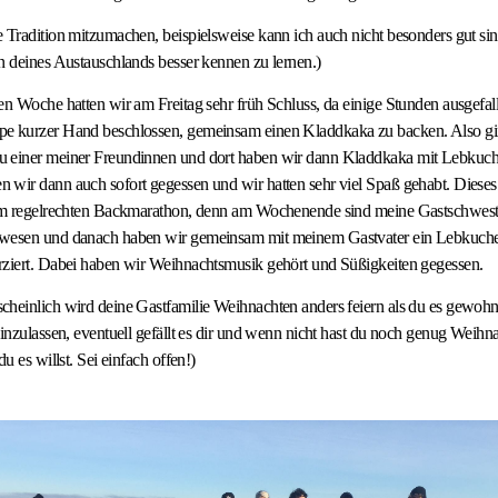
 Tradition mitzumachen, beispielsweise kann ich auch nicht besonders gut sing
n deines Austauschlands besser kennen zu lernen.)
en Woche hatten wir am Freitag sehr früh Schluss, da einige Stunden ausgefall
e kurzer Hand beschlossen, gemeinsam einen Kladdkaka zu backen. Also gi
 einer meiner Freundinnen und dort haben wir dann Kladdkaka mit Lebkuc
 wir dann auch sofort gegessen und wir hatten sehr viel Spaß gehabt. Diese
nem regelrechten Backmarathon, denn am Wochenende sind meine Gastschweste
ewesen und danach haben wir gemeinsam mit meinem Gastvater ein Lebkuch
rziert. Dabei haben wir Weihnachtsmusik gehört und Süßigkeiten gegessen.
heinlich wird deine Gastfamilie Weihnachten anders feiern als du es gewohnt
einzulassen, eventuell gefällt es dir und wenn nicht hast du noch genug Weihna
du es willst. Sei einfach offen!)