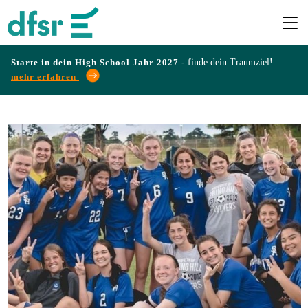
Starte in dein High School Jahr 2027 -
finde dein Traumziel!
mehr erfahren
Länder
Programme
Infos
&
Erfahrungen
Preise