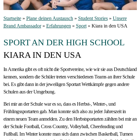
Gastfamilie
Startseite
»
Plane deinen Austausch
»
Student Stories
»
Unsere
werden
Brand Ambassador
»
Erfahrungen
»
Sport
»
Kiara in den USA
SPORT AN DER HIGH SCHOOL
KIARA IN DEN USA
In Amerika gibt es oft nicht die Sportvereine, wie wir sie aus Deutschland
kennen, sondern die Schüler treten verschiedenen Teams an ihrer Schule
bei. Es gibt dann in der jeweiligen Sportart Wettkämpfe gegen andere
Schulen aus der Umgebung.
Bei mir an der Schule war es so, dass es Herbst-, Winter-, und
Frühlingssportarten gab. Man konnte sich also zu jeder Jahreszeit in
einem neuen Team anmelden. Zu den Herbstsportarten zählten bei mir an
der Schule Football, Cross Country, Volleyball, Cheerleading und
Fußball. Im Winter konnte man sich dann zwischen Basketball, Turnen