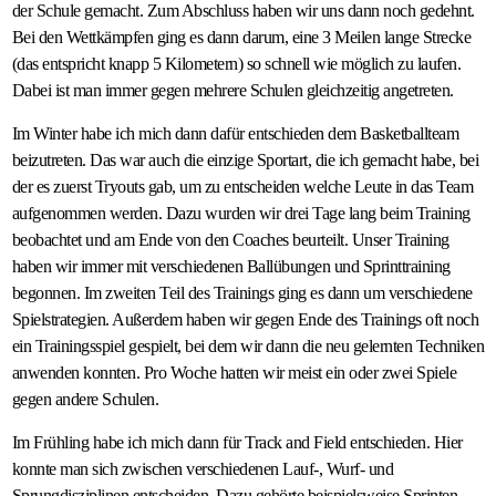
der Schule gemacht. Zum Abschluss haben wir uns dann noch gedehnt.
Bei den Wettkämpfen ging es dann darum, eine 3 Meilen lange Strecke
(das entspricht knapp 5 Kilometern) so schnell wie möglich zu laufen.
Dabei ist man immer gegen mehrere Schulen gleichzeitig angetreten.
Im Winter habe ich mich dann dafür entschieden dem Basketballteam
beizutreten. Das war auch die einzige Sportart, die ich gemacht habe, bei
der es zuerst Tryouts gab, um zu entscheiden welche Leute in das Team
aufgenommen werden. Dazu wurden wir drei Tage lang beim Training
beobachtet und am Ende von den Coaches beurteilt. Unser Training
haben wir immer mit verschiedenen Ballübungen und Sprinttraining
begonnen. Im zweiten Teil des Trainings ging es dann um verschiedene
Spielstrategien. Außerdem haben wir gegen Ende des Trainings oft noch
ein Trainingsspiel gespielt, bei dem wir dann die neu gelernten Techniken
anwenden konnten. Pro Woche hatten wir meist ein oder zwei Spiele
gegen andere Schulen.
Im Frühling habe ich mich dann für Track and Field entschieden. Hier
konnte man sich zwischen verschiedenen Lauf-, Wurf- und
Sprungdisziplinen entscheiden. Dazu gehörte beispielsweise Sprinten,