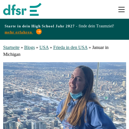
Starte in dein High School Jahr 2027 -
finde dein Traumziel!
mehr erfahren
Länder
Startseite
»
Blogs
»
USA
»
Frieda in den USA
»
Januar in
Michigan
Programme
Infos
&
Erfahrungen
Preise