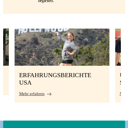
begleiten.
ERFAHRUNGSBERICHTE
UN
USA
S
Mehr erfahren
Mehr