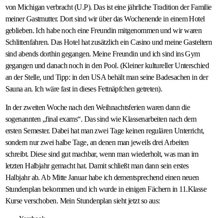
von Michigan verbracht (U.P). Das ist eine jährliche Tradition der Familie
meiner Gastmutter. Dort sind wir über das Wochenende in einem Hotel
geblieben. Ich habe noch eine Freundin mitgenommen und wir waren
Schlittenfahren. Das Hotel hat zusätzlich ein Casino und meine Gasteltern
sind abends dorthin gegangen. Meine Freundin und ich sind ins Gym
gegangen und danach noch in den Pool. (Kleiner kultureller Unterschied
an der Stelle, und Tipp: in den USA behält man seine Badesachen in der
Sauna an. Ich wäre fast in dieses Fettnäpfchen getreten).
In der zweiten Woche nach den Weihnachtsferien waren dann die
sogenannten „final exams“. Das sind wie Klassenarbeiten nach dem
ersten Semester. Dabei hat man zwei Tage keinen regulären Unterricht,
sondern nur zwei halbe Tage, an denen man jeweils drei Arbeiten
schreibt. Diese sind gut machbar, wenn man wiederholt, was man im
letzten Halbjahr gemacht hat. Damit schließt man dann sein erstes
Halbjahr ab. Ab Mitte Januar habe ich dementsprechend einen neuen
Stundenplan bekommen und ich wurde in einigen Fächern in 11.Klasse
Kurse verschoben. Mein Stundenplan sieht jetzt so aus: