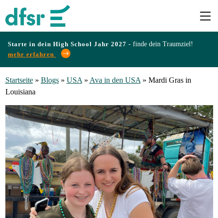
Starte in dein High School Jahr 2027 -
finde dein Traumziel!
mehr erfahren
Länder
Startseite
»
Blogs
»
USA
»
Ava in den USA
»
Mardi Gras in
Louisiana
Programme
Infos
&
Erfahrungen
Preise