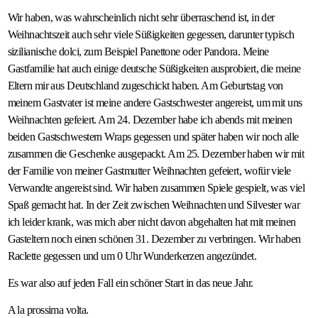
Wir haben, was wahrscheinlich nicht sehr überraschend ist, in der
Weihnachtszeit auch sehr viele Süßigkeiten gegessen, darunter typisch
sizilianische dolci, zum Beispiel Panettone oder Pandora. Meine
Gastfamilie hat auch einige deutsche Süßigkeiten ausprobiert, die meine
Eltern mir aus Deutschland zugeschickt haben. Am Geburtstag von
meinem Gastvater ist meine andere Gastschwester angereist, um mit uns
Weihnachten gefeiert. Am 24. Dezember habe ich abends mit meinen
beiden Gastschwestern Wraps gegessen und später haben wir noch alle
zusammen die Geschenke ausgepackt. Am 25. Dezember haben wir mit
der Familie von meiner Gastmutter Weihnachten gefeiert, wofür viele
Verwandte angereist sind. Wir haben zusammen Spiele gespielt, was viel
Spaß gemacht hat. In der Zeit zwischen Weihnachten und Silvester war
ich leider krank, was mich aber nicht davon abgehalten hat mit meinen
Gasteltern noch einen schönen 31. Dezember zu verbringen. Wir haben
Raclette gegessen und um 0 Uhr Wunderkerzen angezündet.
Es war also auf jeden Fall ein schöner Start in das neue Jahr.
A la prossima volta.