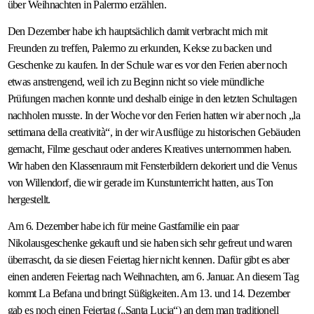
über Weihnachten in Palermo erzählen.
Den Dezember habe ich hauptsächlich damit verbracht mich mit
Freunden zu treffen, Palermo zu erkunden, Kekse zu backen und
Geschenke zu kaufen. In der Schule war es vor den Ferien aber noch
etwas anstrengend, weil ich zu Beginn nicht so viele mündliche
Prüfungen machen konnte und deshalb einige in den letzten Schultagen
nachholen musste. In der Woche vor den Ferien hatten wir aber noch „la
settimana della creatività“, in der wir Ausflüge zu historischen Gebäuden
gemacht, Filme geschaut oder anderes Kreatives unternommen haben.
Wir haben den Klassenraum mit Fensterbildern dekoriert und die Venus
von Willendorf, die wir gerade im Kunstunterricht hatten, aus Ton
hergestellt.
Am 6. Dezember habe ich für meine Gastfamilie ein paar
Nikolausgeschenke gekauft und sie haben sich sehr gefreut und waren
überrascht, da sie diesen Feiertag hier nicht kennen. Dafür gibt es aber
einen anderen Feiertag nach Weihnachten, am 6. Januar. An diesem Tag
kommt La Befana und bringt Süßigkeiten. Am 13. und 14. Dezember
gab es noch einen Feiertag („Santa Lucia“) an dem man traditionell