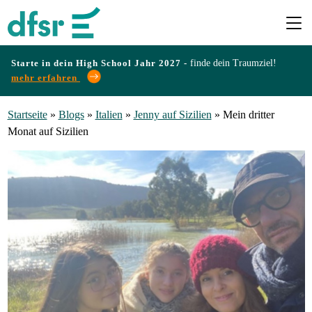
Starte in dein High School Jahr 2027 -
finde dein Traumziel!
mehr erfahren
Länder
Startseite
»
Blogs
»
Italien
»
Jenny auf Sizilien
»
Mein dritter
Monat auf Sizilien
Programme
Infos
&
Erfahrungen
Preise