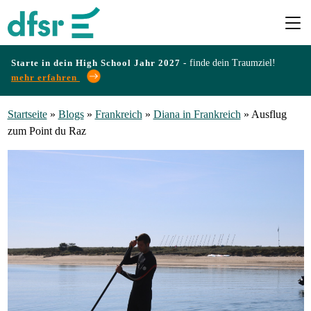
Starte in dein High School Jahr 2027 -
finde dein Traumziel!
mehr erfahren
Länder
Startseite
»
Blogs
»
Frankreich
»
Diana in Frankreich
»
Ausflug
zum Point du Raz
Programme
Infos
&
Erfahrungen
Preise