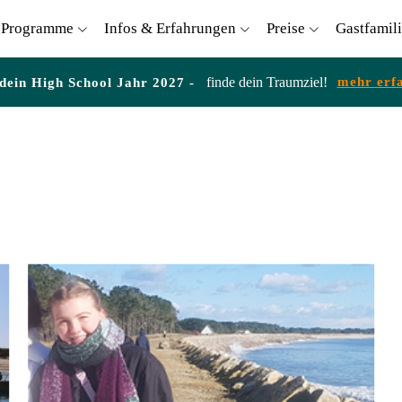
Programme
Infos & Erfahrungen
Preise
Gastfamil
finde dein Traumziel!
mehr erf
 dein High School Jahr 2027 -