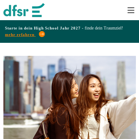
Starte in dein High School Jahr 2027 -
finde dein Traumziel!
mehr erfahren
Länder
Programme
Infos
&
Erfahrungen
Preise