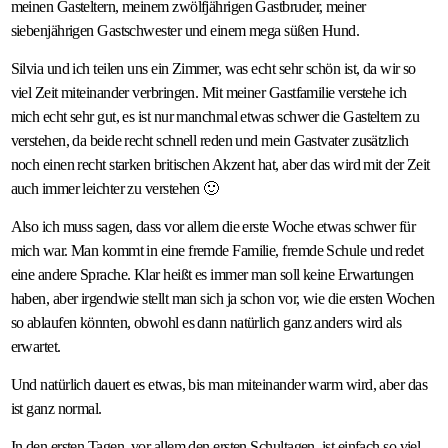
meinen Gasteltern, meinem zwölfjährigen Gastbruder, meiner
siebenjährigen Gastschwester und einem mega süßen Hund.
Silvia und ich teilen uns ein Zimmer, was echt sehr schön ist, da wir so
viel Zeit miteinander verbringen. Mit meiner Gastfamilie verstehe ich
mich echt sehr gut, es ist nur manchmal etwas schwer die Gasteltern zu
verstehen, da beide recht schnell reden und mein Gastvater zusätzlich
noch einen recht starken britischen Akzent hat, aber das wird mit der Zeit
auch immer leichter zu verstehen 🙂
Also ich muss sagen, dass vor allem die erste Woche etwas schwer für
mich war. Man kommt in eine fremde Familie, fremde Schule und redet
eine andere Sprache. Klar heißt es immer man soll keine Erwartungen
haben, aber irgendwie stellt man sich ja schon vor, wie die ersten Wochen
so ablaufen könnten, obwohl es dann natürlich ganz anders wird als
erwartet.
Und natürlich dauert es etwas, bis man miteinander warm wird, aber das
ist ganz normal.
In den ersten Tagen, vor allem den ersten Schultagen, ist einfach so viel