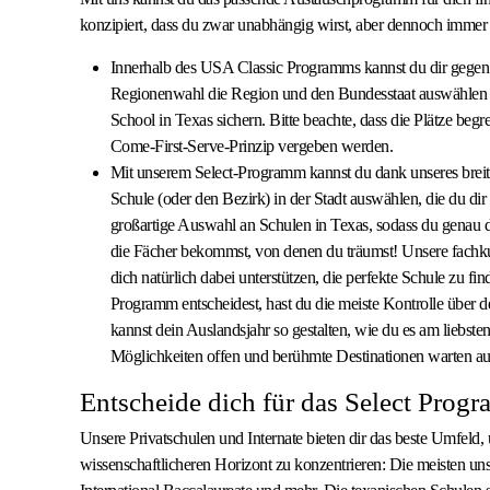
konzipiert, dass du zwar unabhängig wirst, aber dennoch immer d
Innerhalb des USA Classic Programms kannst du dir gegen 
Regionenwahl die Region und den Bundesstaat auswählen u
School in Texas sichern. Bitte beachte, dass die Plätze begr
Come-First-Serve-Prinzip vergeben werden.
Mit unserem Select-Programm kannst du dank unseres breit
Schule (oder den Bezirk) in der Stadt auswählen, die du di
großartige Auswahl an Schulen in Texas, sodass du genau d
die Fächer bekommst, von denen du träumst! Unsere fachk
dich natürlich dabei unterstützen, die perfekte Schule zu fi
Programm entscheidest, hast du die meiste Kontrolle über
kannst dein Auslandsjahr so gestalten, wie du es am liebsten
Möglichkeiten offen und berühmte Destinationen warten au
Entscheide dich für das Select Prog
Unsere Privatschulen und Internate bieten dir das beste Umfeld,
wissenschaftlicheren Horizont zu konzentrieren: Die meisten u