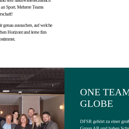
ind sehr naturwissenschaftlich
ot an Sport. Mehrere Teams
rschaft!
r genau aussuchen, auf welche
hen Horizont und lerne fürs
bstimmst.
ONE TEAM
GLOBE
DFSR gehört zu einer große
Group AB
und haben Schw