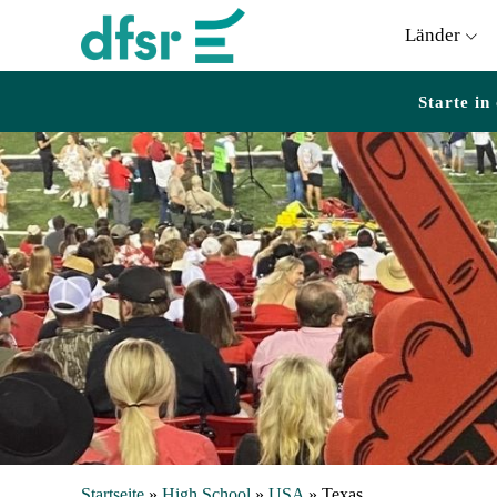
Länder
Starte in
Startseite
»
High School
»
USA
»
Texas