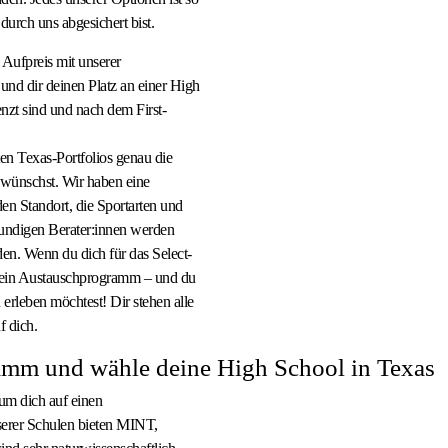
urch uns abgesichert bist.
Aufpreis mit unserer
nd dir deinen Platz an einer High
enzt sind und nach dem First-
en Texas-Portfolios genau die
r wünschst. Wir haben eine
en Standort, die Sportarten und
undigen Berater:innen werden
nden. Wenn du dich für das Select-
 dein Austauschprogramm – und du
 erleben möchtest! Dir stehen alle
f dich.
ramm und wähle deine High School in Texas
 um dich auf einen
nserer Schulen bieten MINT,