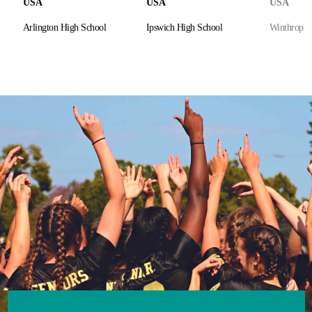
USA
USA
USA
Arlington High School
Ipswich High School
Winthrop H