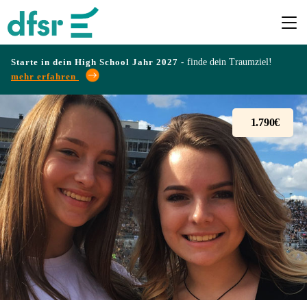
Starte in dein High School Jahr 2027 -
finde dein Traumziel!
mehr erfahren
Länder
1.790€
Programme
Infos
&
Erfahrungen
Preise