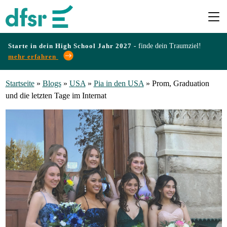
Starte in dein High School Jahr 2027 -
finde dein Traumziel!
mehr erfahren
Länder
Startseite
»
Blogs
»
USA
»
Pia in den USA
»
Prom, Graduation
und die letzten Tage im Internat
Programme
Infos
&
Erfahrungen
Preise