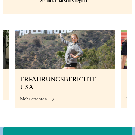
Schüleraustausches begleiten.
ERFAHRUNGSBERICHTE
UN
USA
S
Mehr erfahren
Mehr