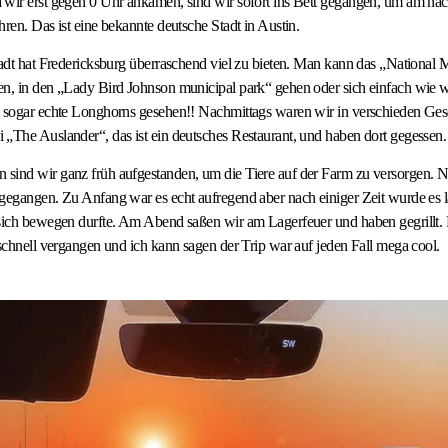
 wir erst gegen 0 Uhr ankamen, sind wir sofort ins Bett gegangen, um am nä
hren. Das ist eine bekannte deutsche Stadt in Austin.
tadt hat Fredericksburg überraschend viel zu bieten. Man kann das „National
n, in den „Lady Bird Johnson municipal park“ gehen oder sich einfach wie wi
n sogar echte Longhorns gesehen!! Nachmittags waren wir in verschieden Ge
„The Auslander“, das ist ein deutsches Restaurant, und haben dort gegessen.
sind wir ganz früh aufgestanden, um die Tiere auf der Farm zu versorgen. N
gegangen. Zu Anfang war es echt aufregend aber nach einiger Zeit wurde es l
 sich bewegen durfte. Am Abend saßen wir am Lagerfeuer und haben gegrillt
 schnell vergangen und ich kann sagen der Trip war auf jeden Fall mega cool.