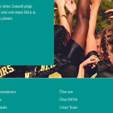
ie deine Zukunft prägt.
oder wirf einen Blick in
zu planen.
ormationen
Über uns
s
Über DFSR
takt
Unser Team