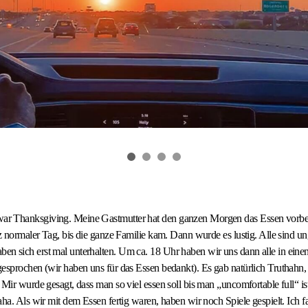
 Thanksgiving. Meine Gastmutter hat den ganzen Morgen das Essen vorber
nz normaler Tag, bis die ganze Familie kam. Dann wurde es lustig. Alle sind un
 sich erst mal unterhalten. Um ca. 18 Uhr haben wir uns dann alle in einen 
esprochen (wir haben uns für das Essen bedankt). Es gab natürlich Truthahn,
 Mir wurde gesagt, dass man so viel essen soll bis man „uncomfortable full“ i
ha. Als wir mit dem Essen fertig waren, haben wir noch Spiele gespielt. Ich fa