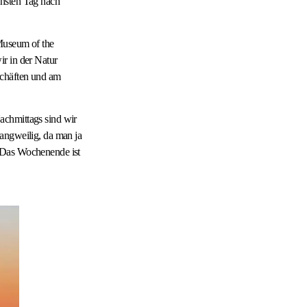
chsten Tag nach
 Museum of the
r in der Natur
schäften und am
achmittags sind wir
angweilig, da man ja
. Das Wochenende ist