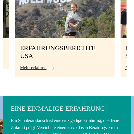
ERFAHRUNGSBERICHTE
UN
USA
S
Mehr erfahren
Mehr
EINE EINMALIGE ERFAHRUNG
Ein Schüleraustausch ist eine einzigartige Erfahrung, die deine
Zukunft prägt. Vereinbare einen kostenlosen Beratungstermin