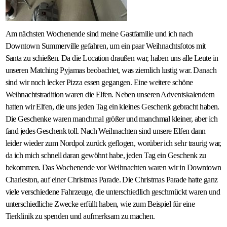
Am nächsten Wochenende sind meine Gastfamilie und ich nach
Downtown Summerville gefahren, um ein paar Weihnachtsfotos mit
Santa zu schießen. Da die Location draußen war, haben uns alle Leute in
unseren Matching Pyjamas beobachtet, was ziemlich lustig war. Danach
sind wir noch lecker Pizza essen gegangen. Eine weitere schöne
Weihnachtstradition waren die Elfen. Neben unseren Adventskalendern
hatten wir Elfen, die uns jeden Tag ein kleines Geschenk gebracht haben.
Die Geschenke waren manchmal größer und manchmal kleiner, aber ich
fand jedes Geschenk toll. Nach Weihnachten sind unsere Elfen dann
leider wieder zum Nordpol zurück geflogen, worüber ich sehr traurig war,
da ich mich schnell daran gewöhnt habe, jeden Tag ein Geschenk zu
bekommen. Das Wochenende vor Weihnachten waren wir in Downtown
Charleston, auf einer Christmas Parade. Die Christmas Parade hatte ganz
viele verschiedene Fahrzeuge, die unterschiedlich geschmückt waren und
unterschiedliche Zwecke erfüllt haben, wie zum Beispiel für eine
Tierklinik zu spenden und aufmerksam zu machen.