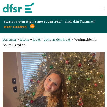
Starte in dein High School Jahr 2027 -
finde dein Traumziel!
mehr erfahren
Länder
Startseite
»
Blogs
»
USA
»
Jotty in den USA
»
Weihnachten in
South Carolina
Programme
Infos
&
Erfahrungen
Preise