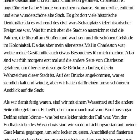
meine Gastfamilie und ich nach Charleston gefahren. Charleston ist
ungefähr eine halbe Stunde von meinem zuhause, Summerville, entfernt
und eine wunderschöne alte Stadt. Es gibt dort viele historische
Denkmäler, da es während des civil wars Schauplatz vieler historischer
Ereignisse war. Was für mich aber die Stadt so auszeichnet sind die
Palmen, die überall am Straßenrand wachsen und die schönen Gebäude
im Kolonialstil. Da das aber mein aller erstes Mal in Charleston war,
wollte meine Gastfamilie auch etwas Besonderes für mich machen. Also
sind wir früh morgens erst mal auf die andere Seite von Charleston
gefahren, um über eine riesengroße Brücke zu laufen, die ein
Wahrzeichen dieser Stadt ist. Auf der Brücke angekommen, war es
ziemlich kalt und windig, aber wir hatten dafür einen umso schöneren
Ausblick auf die Stadt.
Als wir damit fertig waren, sind wir mit einem Wassertaxi auf die andere
Seite rübergefahren. Es heißt, dass man manchmal vom Boot aus sogar
Delfine sehen könne – was bei uns leider nicht der Fall war. Von der
Endhaltestelle des Wassertaxis sind wir zu dem Lieblingsrestaurant meiner
Gast Mama gegangen, um sehr lecker zu essen. Anschließend flanierten
wir noch ein bisschen und waren noch etwas shoppen, leider muss man