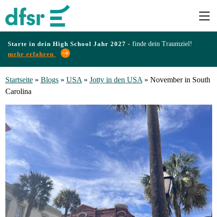
Starte in dein High School Jahr 2027 -
finde dein Traumziel!
mehr erfahren
Länder
Startseite
»
Blogs
»
USA
»
Jotty in den USA
»
November in South
Carolina
Programme
Infos
&
Erfahrungen
Preise