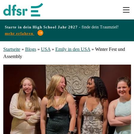
Starte in dein High School Jahr 2027 -
finde dein Traumziel!
mehr erfahren
Länder
Startseite
»
Blogs
»
USA
»
Emily in den USA
»
Winter Fest und
Assembly
Programme
Infos
&
Erfahrungen
Preise