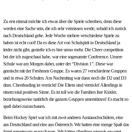
Zu erst einmal möchte ich etwas über die Spiele schreiben, denn diese
werden eine Sache sein, die ich sehr vermissen werde, sobald ich zurück
nach Deutschland gehe. Jede Woche mehere verschiedene Spiele zu
haben ist echt cool! Da es diese Art von Schulspirit in Deutschland ja
leider nicht gibt, genieße ich es hier umso mehr. Die Cheer competition
bei der ich zugeschaut habe, war eine sogenannte Conference. Unsere
Schule war am Morgen dabei, unter der “Division 1”. Diese war
gemischt mit der Freshmen Gruppe. Es waren 27 verschiedene Gruppen
und in etwa 20 Schulen. Am Nachmittag war dann noch die D2 und D3
dran. Cheerleading ist verrückt! Die Eltern sind verrückt! Allerdings in
einem total positiven Sinne. Es ist toll wie die Familien ihre Kinder,
beziehungsweise natürlich die ganzen Gruppen unterstützen! Es macht so
spaß dabei zuzuschauen.
Beim Hockey Spiel war ich mit zwei anderen Austauschschülern, eine
aus Deutschland und eine aus Österreich. Wir hatten eine menge Spaß das
Spiel gemeinsam anzuschauen. Wir hätten allerdings niemals erwartet,