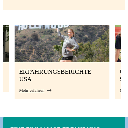
ERFAHRUNGSBERICHTE
UN
USA
S
Mehr erfahren
Mehr