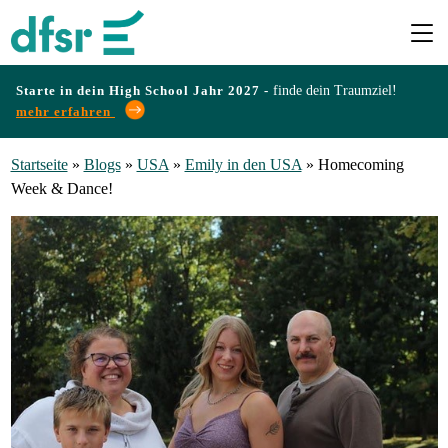
Starte in dein High School Jahr 2027 -
finde dein Traumziel!
mehr erfahren
Länder
Startseite
»
Blogs
»
USA
»
Emily in den USA
»
Homecoming
Week & Dance!
Programme
Infos
&
Erfahrungen
Preise