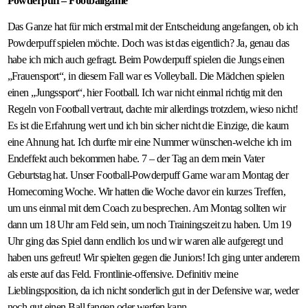
Powderpuff – Footballgame
Das Ganze hat für mich erstmal mit der Entscheidung angefangen, ob ich
Powderpuff spielen möchte. Doch was ist das eigentlich? Ja, genau das
habe ich mich auch gefragt. Beim Powderpuff spielen die Jungs einen
„Frauensport“, in diesem Fall war es Volleyball. Die Mädchen spielen
einen „Jungssport“, hier Football. Ich war nicht einmal richtig mit den
Regeln von Football vertraut, dachte mir allerdings trotzdem, wieso nicht!
Es ist die Erfahrung wert und ich bin sicher nicht die Einzige, die kaum
eine Ahnung hat. Ich durfte mir eine Nummer wünschen-welche ich im
Endeffekt auch bekommen habe. 7 – der Tag an dem mein Vater
Geburtstag hat. Unser Football-Powderpuff Game war am Montag der
Homecoming Woche. Wir hatten die Woche davor ein kurzes Treffen,
um uns einmal mit dem Coach zu besprechen. Am Montag sollten wir
dann um 18 Uhr am Feld sein, um noch Trainingszeit zu haben. Um 19
Uhr ging das Spiel dann endlich los und wir waren alle aufgeregt und
haben uns gefreut! Wir spielten gegen die Juniors! Ich ging unter anderem
als erste auf das Feld. Frontlinie-offensive. Definitiv meine
Lieblingsposition, da ich nicht sonderlich gut in der Defensive war, weder
noch gut einen Ball fangen oder werfen kann.