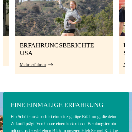
ERFAHRUNGSBERICHTE
UN
USA
S
Mehr erfahren
Mehr
EINE EINMALIGE ERFAHRUNG
Ein Schüleraustausch ist eine einzigartige Erfahrung, die deine
Zukunft prägt. Vereinbare einen kostenlosen Beratungstermin
mit uns, oder wirf einen Blick in unseren High School Katalog,