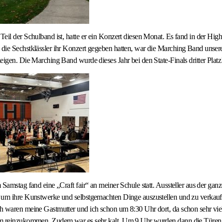
eil der Schulband ist, hatte er ein Konzert diesen Monat. Es fand in der Hi
die Sechstklässler ihr Konzert gegeben hatten, war die Marching Band unser
eigen. Die Marching Band wurde dieses Jahr bei den State-Finals dritter Platz
 Samstag fand eine „Craft fair“ an meiner Schule statt. Aussteller aus der ga
 um ihre Kunstwerke und selbstgemachten Dinge auszustellen und zu verkau
 waren meine Gastmutter und ich schon um 8:30 Uhr dort, da schon sehr viel
m reinzukommen. Zudem war es sehr kalt. Um 9 Uhr wurden dann die Türen 