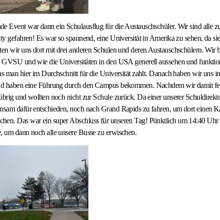
de Event war dann ein Schulausflug für die Austauschschüler. Wir sind alle
ity gefahren! Es war so spannend, eine Universität in Amerika zu sehen, da si
ten wir uns dort mit drei anderen Schulen und deren Austauschschülern. Wir
e GVSU und wie die Universitäten in den USA generell aussehen und funktioni
as man hier im Durchschnitt für die Universität zahlt. Danach haben wir uns 
und haben eine Führung durch den Campus bekommen. Nachdem wir damit fert
übrig und wollten noch nicht zur Schule zurück. Da einer unserer Schuldirekt
insam dafür entschieden, noch nach Grand Rapids zu fahren, um dort einen Ka
hen. Das war ein super Abschluss für unseren Tag! Pünktlich um 14:40 Uhr
e, um dann noch alle unsere Busse zu erwischen.