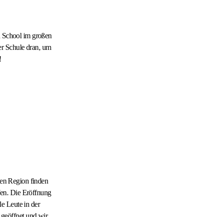
gh School im großen
er Schule dran, um
!
nzen Region finden
fen. Die Eröffnung
e Leute in der
geöffnet und wir