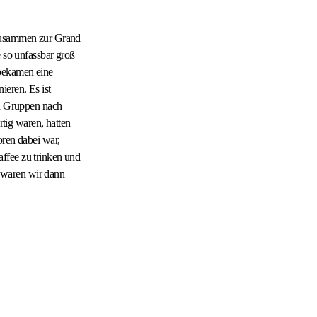
 zusammen zur Grand
e so unfassbar groß
 bekamen eine
eren. Es ist
in Gruppen nach
ig waren, hatten
oren dabei war,
ffee zu trinken und
 waren wir dann