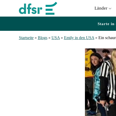
Länder
Starte in
Startseite
»
Blogs
»
USA
»
Emily in den USA
»
Ein schaur