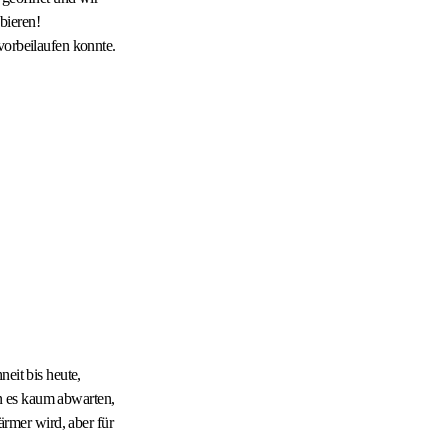
bieren!
vorbeilaufen konnte.
eit bis heute,
n es kaum abwarten,
rmer wird, aber für