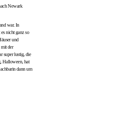
s nach Newark
and war. In
es nicht ganz so
 Häuser und
 mit der
 super lustig, die
, Halloween, hat
 Nachbarin dann um