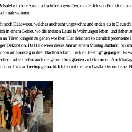
ispiel mit einer Austauschschülerin getroffen, mit der ich von Frankfurt au
 sehr nah wohnen.
ch noch Halloween, welches auch sehr ungewohnt und anders als in Deutschl
ch in einem Gebiet, wo die meisten Leute in Wohnungen leben, und daher ist 
 an Türen klingeln zu gehen wie hier. Hier dekoriert so ziemlich jeder seine
iger Dekoration. Da Halloween dieses Jahr an einem Montag stattfand, bin ich
chon am Samstag in ihrer Nachbarschaft „Trick or Treeting“ gegangen. Es war
sehen und vor allem auch die ganzen Süßigkeiten zu bekommen. Am Montag
t dann Trick or Treeting gemacht. Ich bin mit meinem Gastbruder und einer