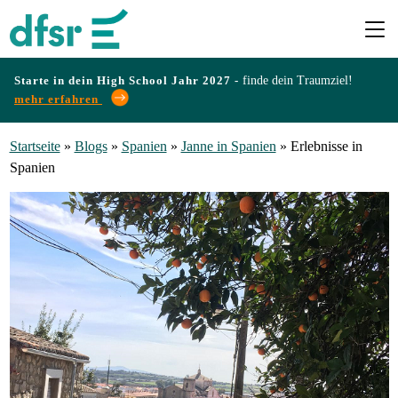
Starte in dein High School Jahr 2027 -
finde dein Traumziel!
mehr erfahren
Länder
Startseite
»
Blogs
»
Spanien
»
Janne in Spanien
»
Erlebnisse in
Spanien
Programme
Infos
&
Erfahrungen
Preise