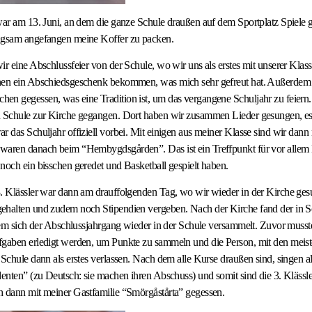
war am 13. Juni, an dem die ganze Schule draußen auf dem Sportplatz Spiele ge
ngsam angefangen meine Koffer zu packen.
ir eine Abschlussfeier von der Schule, wo wir uns als erstes mit unserer Klas
nen ein Abschiedsgeschenk bekommen, was mich sehr gefreut hat. Außerdem
en gegessen, was eine Tradition ist, um das vergangene Schuljahr zu feiern
n Schule zur Kirche gegangen. Dort haben wir zusammen Lieder gesungen, 
r das Schuljahr offiziell vorbei. Mit einigen aus meiner Klasse sind wir dann
waren danach beim “Hembygdsgården”. Das ist ein Treffpunkt für vor allem
noch ein bisschen geredet und Basketball gespielt haben.
3. Klässler war dann am drauffolgenden Tag, wo wir wieder in der Kirche g
ehalten und zudem noch Stipendien vergeben. Nach der Kirche fand der in
 dem sich der Abschlussjahrgang wieder in der Schule versammelt. Zuvor muss
fgaben erledigt werden, um Punkte zu sammeln und die Person, mit den meis
 Schule dann als erstes verlassen. Nach dem alle Kurse draußen sind, singen 
denten” (zu Deutsch: sie machen ihren Abschuss) und somit sind die 3. Klässle
h dann mit meiner Gastfamilie “Smörgåstårta” gegessen.