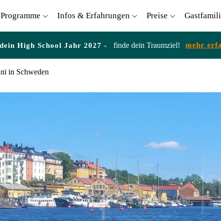
Programme
Infos & Erfahrungen
Preise
Gastfamil
finde dein Traumziel!
mehr erf
 dein High School Jahr 2027 -
uni in Schweden