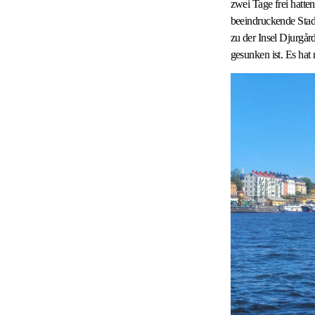
zwei Tage frei hatte
beeindruckende Stad
zu der Insel Djurgå
gesunken ist. Es hat 