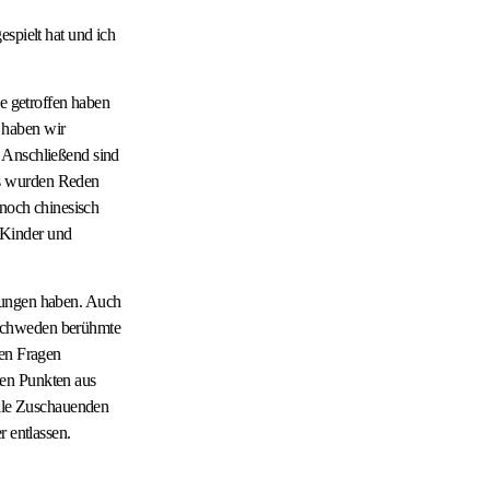
spielt hat und ich
se getroffen haben
 haben wir
. Anschließend sind
es wurden Reden
 noch chinesisch
 Kinder und
esungen haben. Auch
 Schweden berühmte
ten Fragen
ten Punkten aus
alle Zuschauenden
r entlassen.