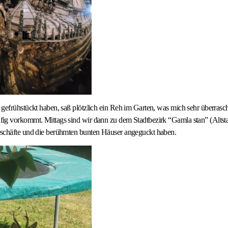
gefrühstückt haben, saß plötzlich ein Reh im Garten, was mich sehr überrascht
ig vorkommt. Mittags sind wir dann zu dem Stadtbezirk “Gamla stan” (Altsta
schäfte und die berühmten bunten Häuser angeguckt haben.