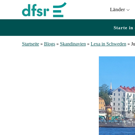
Länder
Starte in
Startseite
»
Blogs
»
Skandinavien
»
Lexa in Schweden
»
J