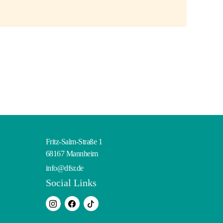
Fritz-Salm-Straße 1
68167 Mannheim
info@dfsr.de
Social Links