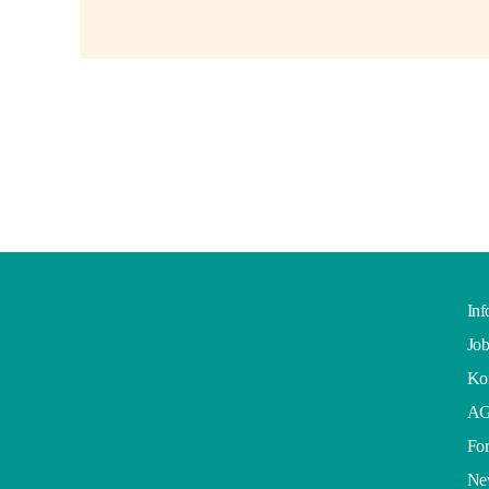
Inf
Job
Kon
A
For
Ne