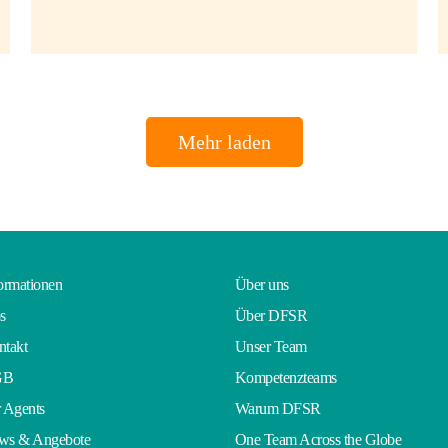
Mehr laden
ormationen
Über uns
s
Über DFSR
takt
Unser Team
GB
Kompetenzteams
 Agents
Warum DFSR
ws & Angebote
One Team Across the Globe