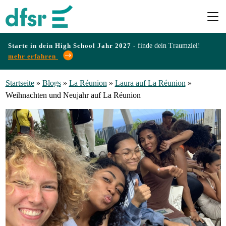
Starte in dein High School Jahr 2027 -
finde dein Traumziel!
mehr erfahren
Länder
Startseite
»
Blogs
»
La Réunion
»
Laura auf La Réunion
»
Weihnachten und Neujahr auf La Réunion
Programme
Infos
&
Erfahrungen
Preise