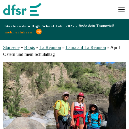
Starte in dein High School Jahr 2027 -
finde dein Traumziel!
mehr erfahren
Länder
Startseite
»
Blogs
»
La Réunion
»
Laura auf La Réunion
»
April –
Ostern und mein Schulalltag
Programme
Infos
&
Erfahrungen
Preise