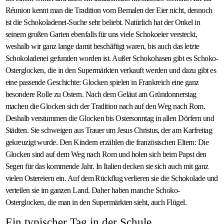
Réunion kennt man die Tradition vom Bemalen der Eier nicht, dennoch
ist die Schokoladenei-Suche sehr beliebt. Natürlich hat der Onkel in
seinem großen Garten ebenfalls für uns viele Schokoeier versteckt,
weshalb wir ganz lange damit beschäftigt waren, bis auch das letzte
Schokoladenei gefunden worden ist. Außer Schokohasen gibt es Schoko-
Osterglocken, die in den Supermärkten verkauft werden und dazu gibt es
eine passende Geschichte: Glocken spielen in Frankreich eine ganz
besondere Rolle zu Ostern. Nach dem Geläut am Gründonnerstag
machen die Glocken sich der Tradition nach auf den Weg nach Rom.
Deshalb verstummen die Glocken bis Ostersonntag in allen Dörfern und
Städten. Sie schweigen aus Trauer um Jesus Christus, der am Karfreitag
gekreuzigt wurde. Den Kindern erzählen die französischen Eltern: Die
Glocken sind auf dem Weg nach Rom und holen sich beim Papst den
Segen für das kommende Jahr. In Italien decken sie sich auch mit ganz
vielen Ostereiern ein. Auf dem Rückflug verlieren sie die Schokolade und
verteilen sie im ganzen Land. Daher haben manche Schoko-
Osterglocken, die man in den Supermärkten sieht, auch Flügel.
Ein typischer Tag in der Schule