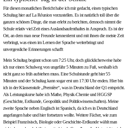
Für diesen monatlichen Bericht habe ich mir gedacht, einen typischen
Schultag hier auf La Réunion vorzustellen. Es ist natürlich toll über die
ganzen schönen Dinge, die man erlebt zu berichten, dennoch nimmt die
Schule relativ viel Zeit eines Auslandsaufenthaltes in Anspruch. Es ist der
Ort, an dem man neue Freunde kennenlernt und mit ihnen die meiste Zeit
verbringt, was einen im Lernen der Sprache weiterbringt und
unvergessliche Erinnerungen schafft
Mein Schultag beginnt schon um 7:25 Uhr, doch glücklicherweise habe
ich nur einen Schulweg von ungefähr 5 Minuten zu Fuß, weshalb ich
nicht ganz so früh aufstehen muss. Eine Schulstunde geht hier 55
Minuten und der Schultag kann sogar erst um 17:30 Uhr enden. Hier bin
ich in der Klassenstufe „Première“, was in Deutschland der Q1 entspricht.
Als Leistungskurse habe ich Mathe, Physik-Chemie und HGGSP
(Geschichte, Erdkunde, Geopolitik und Politikwissenschaften). Meine
zweite Sprache neben Englisch ist Spanisch, da ich es in Deutschland
angefangen habe und hier fortsetzen wollte. Weitere Fächer, wie zum
Beispiel Französisch, Biologie oder Geschichte-Erdkunde wählt man