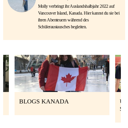
Molly verbringt ihr Auslandshalbjahr 2022 auf
Vancouver Island, Kanada. Hier kannst du sie bei
ihren Abenteuern während des
Schüleraustausches begleiten.
BLOGS KANADA
UN
S