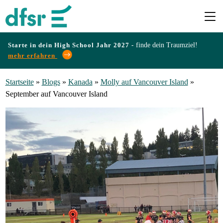
Starte in dein High School Jahr 2027 -
finde dein Traumziel!
mehr erfahren
Länder
Startseite
»
Blogs
»
Kanada
»
Molly auf Vancouver Island
»
September auf Vancouver Island
Programme
Infos
&
Erfahrungen
Preise