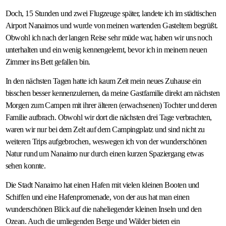
Doch, 15 Stunden und zwei Flugzeuge später, landete ich im städtischen
Airport Nanaimos und wurde von meinen wartenden Gasteltern begrüßt.
Obwohl ich nach der langen Reise sehr müde war, haben wir uns noch
unterhalten und ein wenig kennengelernt, bevor ich in meinem neuen
Zimmer ins Bett gefallen bin.
​In den nächsten Tagen hatte ich kaum Zeit mein neues Zuhause ein
bisschen besser kennenzulernen, da meine Gastfamilie direkt am nächsten
Morgen zum Campen mit ihrer älteren (erwachsenen) Tochter und deren
Familie aufbrach. Obwohl wir dort die nächsten drei Tage verbrachten,
waren wir nur bei dem Zelt auf dem Campingplatz und sind nicht zu
weiteren Trips aufgebrochen, weswegen ich von der wunderschönen
Natur rund um Nanaimo nur durch einen kurzen Spaziergang etwas
sehen konnte.
Die Stadt Nanaimo hat einen Hafen mit vielen kleinen Booten und
Schiffen und eine Hafenpromenade, von der aus hat man einen
wunderschönen Blick auf die naheliegender kleinen Inseln und den
Ozean. Auch die umliegenden Berge und Wälder bieten ein