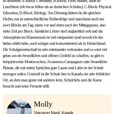
so aussehen: A-Block: Chemistry, B-Block: Food Studies, dann ist
Lunchtime (oft etwas früher als an deutschen Schulen), C-Block: Physical
Education, D-Block: Biology. Am Dienstag hättest du die gleichen
Fächer, nur in unterschiedlicher Reihenfolge und manchmal auch nur
zwei Blöcke am Tag, einen vor und einen nach der Mittagspause, also
mehr Zeit pro Block. Sämtliche Lehrer sind unglaublich nett und die
Atmosphäre im Klassenraum ist viel entspannter (und soweit ich das
bisher erlebt habe, auch ruhiger und konzentrierter) als in Deutschland.
Die Schulgemeinschaft ist sehr miteinander verbunden und es wird viel
getan um ein freundliches und offenes Umfeld zu schaffen, so gibt es
beispielsweise Mottowochen, Awareness-Campagnen oder freundliche
Plakate, die mit netten Sprüchen gute Laune und Liebe in der Schule
erzeugen sollen. Generell ist die Schule hier in Kanada ein sehr fröhlicher
Ort, an dem man gerne mit anderen lernt, Schulclubs und die Kurse
besucht und seine Freunde trifft.
Molly
Vancouver Island, Kanada